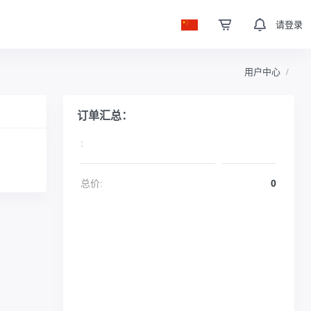
请登录
用户中心
订单汇总：
:
总价:
0