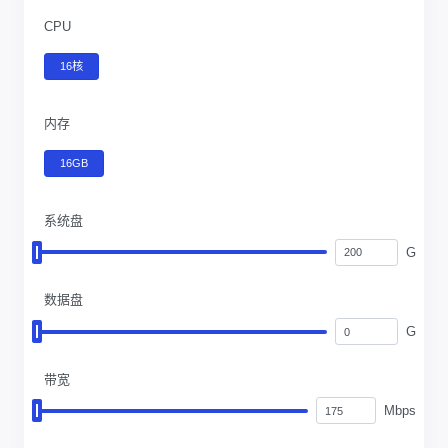
CPU
16核
内存
16GB
系统盘
G
数据盘
G
带宽
Mbps