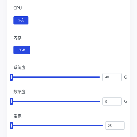
CPU
2核
内存
2GB
系统盘
G
数据盘
G
带宽