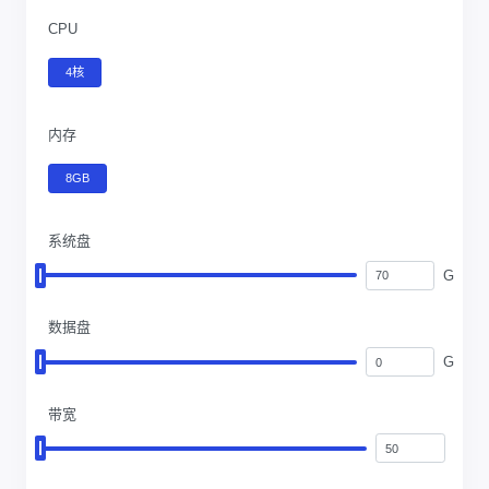
CPU
4核
内存
8GB
系统盘
G
数据盘
G
带宽