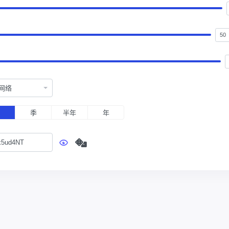
网络
月
季
半年
年