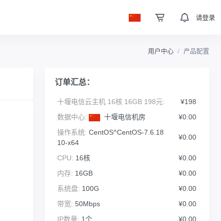
请登录
用户中心
产品配置
订单汇总：
十堰电信云主机 16核 16GB 198元:
¥198
数据中心:
十堰电信机房
¥0.00
操作系统:
CentOS^CentOS-7.6.18
¥0.00
10-x64
CPU:
16核
¥0.00
内存:
16GB
¥0.00
系统盘:
100G
¥0.00
带宽:
50Mbps
¥0.00
IP数量:
1个
¥0.00