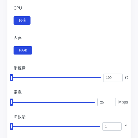
CPU
16核
内存
16GB
系统盘
G
带宽
Mbps
IP数量
个