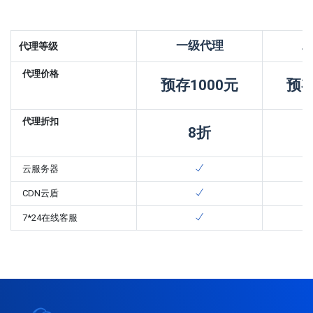
一级代理
代理等级
代理价格
预存1000元
预存
代理折扣
8折
云服务器
CDN云盾
7*24在线客服