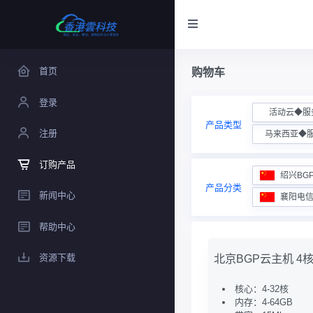
首页
购物车
登录
活动云◆服
产品类型
注册
马来西亚◆
订购产品
绍兴BG
产品分类
新闻中心
襄阳电
帮助中心
资源下载
北京BGP云主机 4核 
核心：4-32核
内存：4-64GB