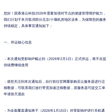
您好！因香港云科技2026年需要加强对节点的便捷管理维护能力，
我们计划于本月取消部分北京/十堰机房地区业务，为保障您的服务
持续稳定，具体事宜通知如下：
一、停运核心信息
- 本次通知受影响IP截止到（2026年2月1日）正式停运，将不在提
供续费继续使用
- 请您关注到本次通知后，自行前往官网重新购买云服务器进行迁
移数据，可联系我们放行带宽加速迁移数据，原服务器可提交工单
申请按天退款
- 为全面覆盖通知将于（2026年1月15日）对受影响IP进行关机通