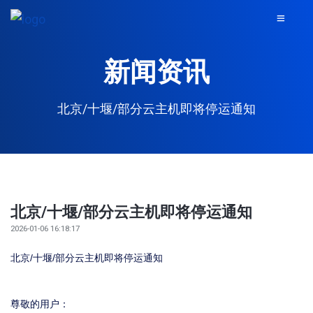
新闻资讯
北京/十堰/部分云主机即将停运通知
北京/十堰/部分云主机即将停运通知
2026-01-06 16:18:17
北京/十堰/部分云主机即将停运通知
尊敬的用户：