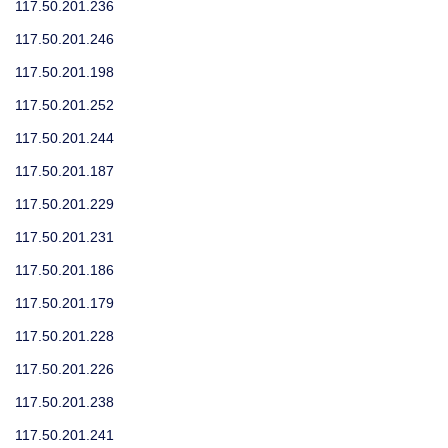
117.50.201.236
117.50.201.246
117.50.201.198
117.50.201.252
117.50.201.244
117.50.201.187
117.50.201.229
117.50.201.231
117.50.201.186
117.50.201.179
117.50.201.228
117.50.201.226
117.50.201.238
117.50.201.241