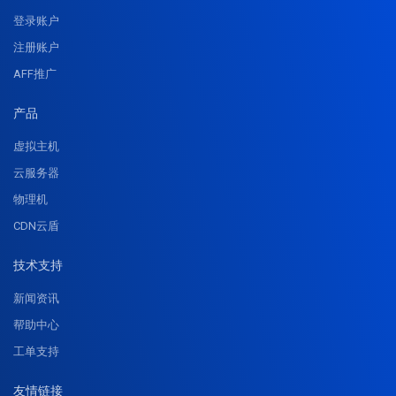
登录账户
注册账户
AFF推广
产品
虚拟主机
云服务器
物理机
CDN云盾
技术支持
新闻资讯
帮助中心
工单支持
友情链接