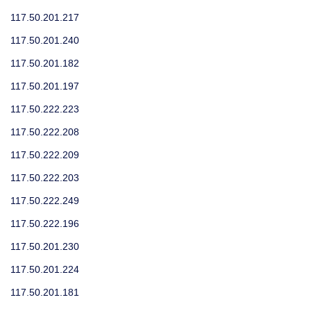
117.50.201.217
117.50.201.240
117.50.201.182
117.50.201.197
117.50.222.223
117.50.222.208
117.50.222.209
117.50.222.203
117.50.222.249
117.50.222.196
117.50.201.230
117.50.201.224
117.50.201.181