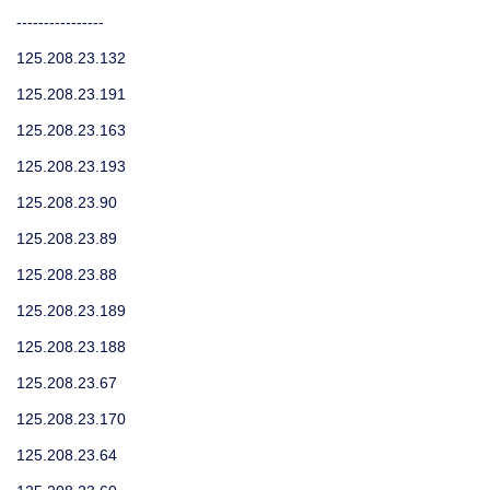
----------------
125.208.23.132
125.208.23.191
125.208.23.163
125.208.23.193
125.208.23.90
125.208.23.89
125.208.23.88
125.208.23.189
125.208.23.188
125.208.23.67
125.208.23.170
125.208.23.64