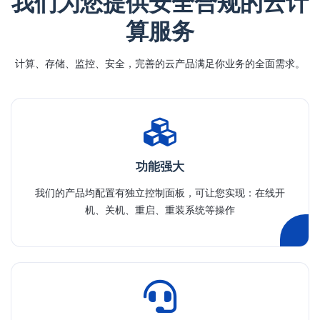
我们为您提供安全合规的云计
算服务
计算、存储、监控、安全，完善的云产品满足你业务的全面需求。
功能强大
我们的产品均配置有独立控制面板，可让您实现：在线开
机、关机、重启、重装系统等操作