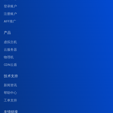
登录账户
注册账户
AFF推广
产品
虚拟主机
云服务器
物理机
CDN云盾
技术支持
新闻资讯
帮助中心
工单支持
友情链接