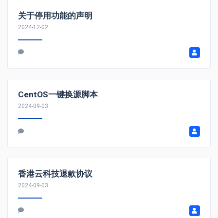
关于停用功能的声明
2024-12-02
CentOS一键换源脚本
2024-09-03
香港云科技退款协议
2024-09-03