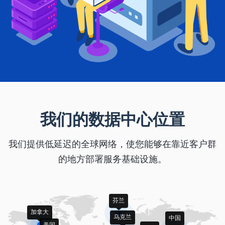
我们的数据中心位置
我们提供低延迟的全球网络，使您能够在靠近客户群
的地方部署服务基础设施。
芬兰
加拿大
乌克兰
中国