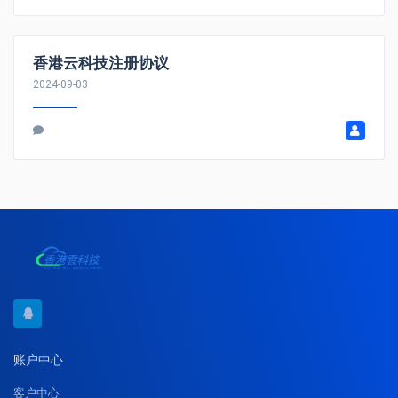
香港云科技注册协议
2024-09-03
账户中心
客户中心